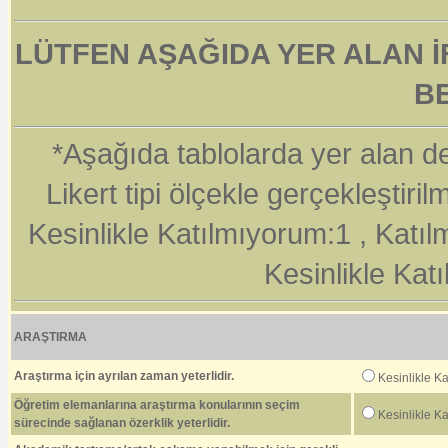
LÜTFEN AŞAĞIDA YER ALAN İ
BE
*Aşağıda tablolarda yer alan de
Likert tipi ölçekle gerçekleştiril
Kesinlikle Katılmıyorum:1 , Katıl
Kesinlikle Katıl
ARAŞTIRMA
Araştırma için ayrılan zaman yeterlidir.
Kesinlikle K
Öğretim elemanlarına araştırma konularının seçim
Kesinlikle K
sürecinde sağlanan özerklik yeterlidir.