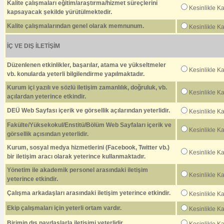
Kalite çalışmaları eğitim/araştırma/hizmet süreçlerini
Kesinlikle K
kapsayacak şekilde yürütülmektedir.
Kalite çalışmalarından genel olarak memnunum.
Kesinlikle K
İÇ VE DIŞ İLETİŞİM
Düzenlenen etkinlikler, başarılar, atama ve yükseltmeler
Kesinlikle K
vb. konularda yeterli bilgilendirme yapılmaktadır.
Kurum içi yazılı ve sözlü iletişim zamanlılık, doğruluk, vb.
Kesinlikle K
açılardan yeterince etkindir.
DEÜ Web Sayfası içerik ve görsellik açılarından yeterlidir.
Kesinlikle K
Fakülte/Yüksekokul/Enstitü/Bölüm Web Sayfaları içerik ve
Kesinlikle K
görsellik açısından yeterlidir.
Kurum, sosyal medya hizmetlerini (Facebook, Twitter vb.)
Kesinlikle K
bir iletişim aracı olarak yeterince kullanmaktadır.
Yönetim ile akademik personel arasındaki iletişim
Kesinlikle K
yeterince etkindir.
Çalışma arkadaşları arasındaki iletişim yeterince etkindir.
Kesinlikle K
Ekip çalışmaları için yeterli ortam vardır.
Kesinlikle K
Birimin dış paydaşlarla iletişimi yeterlidir.