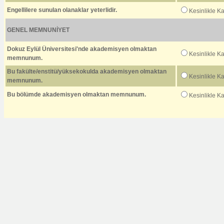
Engellilere sunulan olanaklar yeterlidir.
Kesinlikle K
GENEL MEMNUNİYET
Dokuz Eylül Üniversitesi'nde akademisyen olmaktan
Kesinlikle K
memnunum.
Bu fakülte/enstitü/yüksekokulda akademisyen olmaktan
Kesinlikle K
memnunum.
Bu bölümde akademisyen olmaktan memnunum.
Kesinlikle K