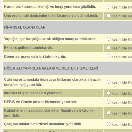
Kurumun, kurumsal kimliği ve imajı yeterince güçlüdür.
Kesinlikle K
Üniversitemde değişimler etkili biçimde yönetilmektedir.
Kesinlikle K
FİNANSAL OLANAKLAR
Yaptığım işin karşılığı olarak aldığım maaş tatminkardır.
Kesinlikle K
Ek ders gelirleri tatminkardır.
Kesinlikle K
Döner sermaye gelirleri tatminkardır.
Kesinlikle K
DİĞER ALTYAPI OLANAKLARI VE DESTEK HİZMETLERİ
Çalışma ortamındaki bilgisayar kullanım olanakları (yazılım
Kesinlikle K
donanım, vb) yeterlidir.
İnternet erişim olanakları yeterlidir.
Kesinlikle K
DEBIS ve Oracle tabanlı hizmetler yeterlidir.
Kesinlikle K
Kütüphanenin sağladığı olanaklar (basılı ve elektronik)
Kesinlikle K
yeterlidir.
Çalışma odalarının fiziksel olanakları yeterlidir.
Kesinlikle K