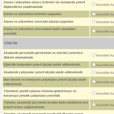
Atama / yükseltme süreci, kriterleri vb. konularda yeterli
Kesinlikle K
bilgilendirme yapılmaktadır.
Atama ve yükseltme kriterleri uygundur.
Kesinlikle K
Atama ve yükseltme sürecinin işleyişi uygundur.
Kesinlikle K
Atama ve yükseltme sürecindeki kadro olanakları
Kesinlikle K
yeterlidir.
YÖNETİM
Akademik personelin gereksinim ve önerileri yeterince
Kesinlikle K
dikkate alınmaktadır.
Eğiticilik faaliyetleri yeterli ölçüde takdir edilmektedir.
Kesinlikle K
Akademik çalışmalar yeterli ölçüde takdir edilmektedir.
Kesinlikle K
İdari destek ve komisyon çalışmaları yeterli ölçüde takdir
Kesinlikle K
edilmektedir.
Yönetimin, pozitif çalışma ortamını geliştirmeye ve
Kesinlikle K
korumaya yönelik çalışmaları yeterlidir.
Yönetim, akademik personele kendini ifade edebilmesi için
Kesinlikle K
yeterli ortamı sağlamaktadır.