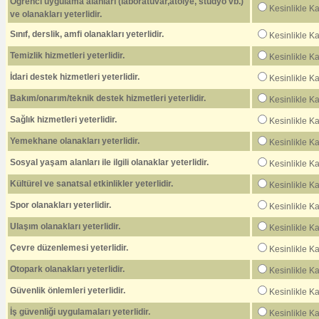
Öğrenci uygulama alanları (laboratuvar,atölye, stüdyo vb.)
Kesinlikle K
ve olanakları yeterlidir.
Sınıf, derslik, amfi olanakları yeterlidir.
Kesinlikle K
Temizlik hizmetleri yeterlidir.
Kesinlikle K
İdari destek hizmetleri yeterlidir.
Kesinlikle K
Bakım/onarım/teknik destek hizmetleri yeterlidir.
Kesinlikle K
Sağlık hizmetleri yeterlidir.
Kesinlikle K
Yemekhane olanakları yeterlidir.
Kesinlikle K
Sosyal yaşam alanları ile ilgili olanaklar yeterlidir.
Kesinlikle K
Kültürel ve sanatsal etkinlikler yeterlidir.
Kesinlikle K
Spor olanakları yeterlidir.
Kesinlikle K
Ulaşım olanakları yeterlidir.
Kesinlikle K
Çevre düzenlemesi yeterlidir.
Kesinlikle K
Otopark olanakları yeterlidir.
Kesinlikle K
Güvenlik önlemleri yeterlidir.
Kesinlikle K
İş güvenliği uygulamaları yeterlidir.
Kesinlikle K