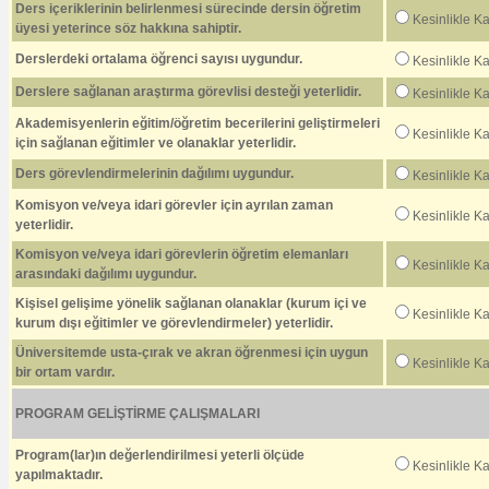
Ders içeriklerinin belirlenmesi sürecinde dersin öğretim
Kesinlikle K
üyesi yeterince söz hakkına sahiptir.
Derslerdeki ortalama öğrenci sayısı uygundur.
Kesinlikle K
Derslere sağlanan araştırma görevlisi desteği yeterlidir.
Kesinlikle K
Akademisyenlerin eğitim/öğretim becerilerini geliştirmeleri
Kesinlikle K
için sağlanan eğitimler ve olanaklar yeterlidir.
Ders görevlendirmelerinin dağılımı uygundur.
Kesinlikle K
Komisyon ve/veya idari görevler için ayrılan zaman
Kesinlikle K
yeterlidir.
Komisyon ve/veya idari görevlerin öğretim elemanları
Kesinlikle K
arasındaki dağılımı uygundur.
Kişisel gelişime yönelik sağlanan olanaklar (kurum içi ve
Kesinlikle K
kurum dışı eğitimler ve görevlendirmeler) yeterlidir.
Üniversitemde usta-çırak ve akran öğrenmesi için uygun
Kesinlikle K
bir ortam vardır.
PROGRAM GELİŞTİRME ÇALIŞMALARI
Program(lar)ın değerlendirilmesi yeterli ölçüde
Kesinlikle K
yapılmaktadır.