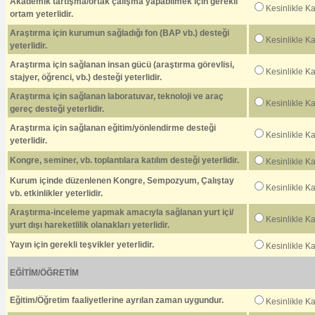
Akademik tartışma/ortak çalışma yapabilmek için gerekli
Kesinlikle K
ortam yeterlidir.
Araştırma için kurumun sağladığı fon (BAP vb.) desteği
Kesinlikle K
yeterlidir.
Araştırma için sağlanan insan gücü (araştırma görevlisi,
Kesinlikle K
stajyer, öğrenci, vb.) desteği yeterlidir.
Araştırma için sağlanan laboratuvar, teknoloji ve araç
Kesinlikle K
gereç desteği yeterlidir.
Araştırma için sağlanan eğitim/yönlendirme desteği
Kesinlikle K
yeterlidir.
Kongre, seminer, vb. toplantılara katılım desteği yeterlidir.
Kesinlikle K
Kurum içinde düzenlenen Kongre, Sempozyum, Çalıştay
Kesinlikle K
vb. etkinlikler yeterlidir.
Araştırma-inceleme yapmak amacıyla sağlanan yurt içi/
Kesinlikle K
yurt dışı hareketlilik olanakları yeterlidir.
Yayın için gerekli teşvikler yeterlidir.
Kesinlikle K
EĞİTİM/ÖĞRETİM
Eğitim/Öğretim faaliyetlerine ayrılan zaman uygundur.
Kesinlikle K