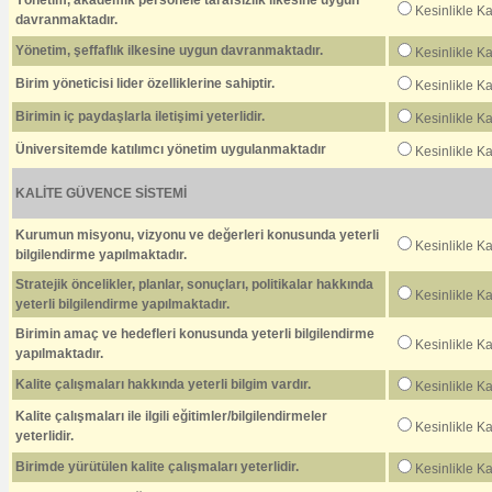
Yönetim, akademik personele tarafsızlık ilkesine uygun
Kesinlikle K
davranmaktadır.
Yönetim, şeffaflık ilkesine uygun davranmaktadır.
Kesinlikle K
Birim yöneticisi lider özelliklerine sahiptir.
Kesinlikle K
Birimin iç paydaşlarla iletişimi yeterlidir.
Kesinlikle K
Üniversitemde katılımcı yönetim uygulanmaktadır
Kesinlikle K
KALİTE GÜVENCE SİSTEMİ
Kurumun misyonu, vizyonu ve değerleri konusunda yeterli
Kesinlikle K
bilgilendirme yapılmaktadır.
Stratejik öncelikler, planlar, sonuçları, politikalar hakkında
Kesinlikle K
yeterli bilgilendirme yapılmaktadır.
Birimin amaç ve hedefleri konusunda yeterli bilgilendirme
Kesinlikle K
yapılmaktadır.
Kalite çalışmaları hakkında yeterli bilgim vardır.
Kesinlikle K
Kalite çalışmaları ile ilgili eğitimler/bilgilendirmeler
Kesinlikle K
yeterlidir.
Birimde yürütülen kalite çalışmaları yeterlidir.
Kesinlikle K