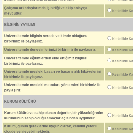
Kesinlikle K
Çalışma arkadaşlarımda iş birliği ve ekip anlayışı
Kesinlikle K
mevcuttur.
BİLGİNİN YAYILIMI
Üniversitemde bilginin nerede ve kimde olduğunu
Kesinlikle K
birbirimiz ile paylaşırız.
Üniversitemde deneyimlerimizi birbirimiz ile paylaşırız.
Kesinlikle K
Üniversitemde eğitimlerden elde ettiğimiz bilgileri
Kesinlikle K
birbirimiz ile paylaşırız.
Üniversitemde mesleki başarı ve başarısızlık hikâyelerini
Kesinlikle K
birbirimiz ile paylaşırız.
Üniversitemde mesleki metotları, yöntemleri birbirimiz ile
Kesinlikle K
paylaşırız
KURUM KÜLTÜRÜ
Kurum kültürü ve sahip olunan değerler, bir yükseköğretim
Kesinlikle K
kurumunun sahip olduğu amaçlar açısından uygundur.
Kurum, günün gereklerine uygun olarak, kendini yeterli
Kesinlikle K
ölçüde yenileyebilmektedir.