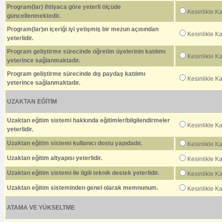
Program(lar) ihtiyaca göre yeterli ölçüde
Kesinlikle K
güncellenmektedir.
Program(lar)ın içeriği iyi yetişmiş bir mezun açısından
Kesinlikle K
yeterlidir.
Program geliştirme sürecinde öğretim üyelerinin katılımı
Kesinlikle K
yeterince sağlanmaktadır.
Program geliştirme sürecinde dış paydaş katılımı
Kesinlikle K
yeterince sağlanmaktadır.
UZAKTAN EĞİTİM
Uzaktan eğitim sistemi hakkında eğitimler/bilgilendirmeler
Kesinlikle K
yeterlidir.
Uzaktan eğitim sistemi kullanıcı dostu yapıdadır.
Kesinlikle K
Uzaktan eğitim altyapısı yeterlidir.
Kesinlikle K
Uzaktan eğitim sistemi ile ilgili teknik destek yeterlidir.
Kesinlikle K
Uzaktan eğitim sisteminden genel olarak memnunum.
Kesinlikle K
ATAMA VE YÜKSELTME