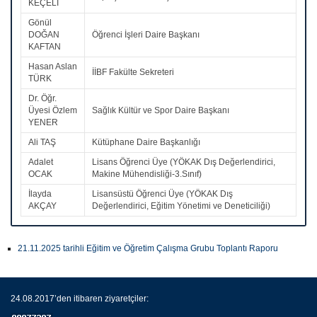
KEÇELİ
Gönül
DOĞAN
Öğrenci İşleri Daire Başkanı
KAFTAN
Hasan Aslan
İİBF Fakülte Sekreteri
TÜRK
Dr. Öğr.
Üyesi Özlem
Sağlık Kültür ve Spor Daire Başkanı
YENER
Ali TAŞ
Kütüphane Daire Başkanlığı
Adalet
Lisans Öğrenci Üye (YÖKAK Dış Değerlendirici,
OCAK
Makine Mühendisliği-3.Sınıf)
İlayda
Lisansüstü Öğrenci Üye (YÖKAK Dış
AKÇAY
Değerlendirici, Eğitim Yönetimi ve Deneticiliği)
21.11.2025 tarihli Eğitim ve Öğretim Çalışma Grubu Toplantı Raporu
24.08.2017’den itibaren ziyaretçiler: