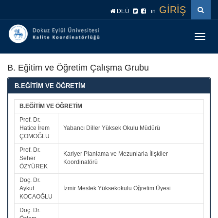
İçeriğe
Navigasyona
GİRİŞ
DEÜ
in
atla
atla
Menüy
Geç
B. Eğitim ve Öğretim Çalışma Grubu
B.EĞİTİM VE ÖĞRETİM
B.EĞİTİM VE ÖĞRETİM
Prof. Dr.
Hatice İrem
Yabancı Diller Yüksek Okulu Müdürü
ÇOMOĞLU
Prof. Dr.
Kariyer Planlama ve Mezunlarla İlişkiler
Seher
Koordinatörü
ÖZYÜREK
Doç. Dr.
Aykut
İzmir Meslek Yüksekokulu Öğretim Üyesi
KOCAOĞLU
Doç. Dr.