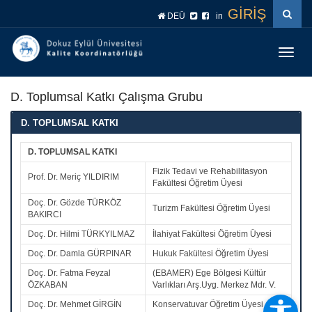
İçeriğe
Navigasyona
GİRİŞ
DEÜ
in
atla
atla
Menüy
Geç
D. Toplumsal Katkı Çalışma Grubu
D. TOPLUMSAL KATKI
D. TOPLUMSAL KATKI
Fizik Tedavi ve Rehabilitasyon
Prof. Dr. Meriç YILDIRIM
Fakültesi Öğretim Üyesi
Doç. Dr. Gözde TÜRKÖZ
Turizm Fakültesi Öğretim Üyesi
BAKIRCI
Doç. Dr. Hilmi TÜRKYILMAZ
İlahiyat Fakültesi Öğretim Üyesi
Doç. Dr. Damla GÜRPINAR
Hukuk Fakültesi Öğretim Üyesi
Doç. Dr. Fatma Feyzal
(EBAMER) Ege Bölgesi Kültür
ÖZKABAN
Varlıkları Arş.Uyg. Merkez Mdr. V.
Doç. Dr. Mehmet GİRGİN
Konservatuvar Öğretim Üyesi