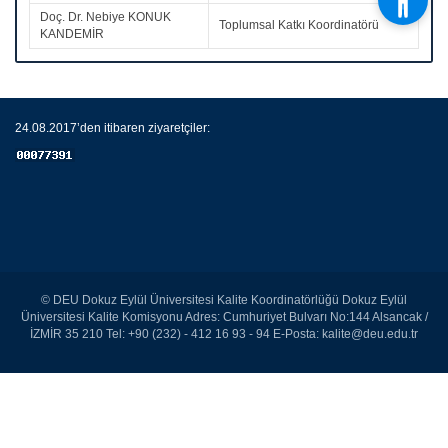
Doç. Dr. Nebiye KONUK
Toplumsal Katkı Koordinatörü
KANDEMİR
24.08.2017’den itibaren ziyaretçiler:
© DEU Dokuz Eylül Üniversitesi Kalite Koordinatörlüğü Dokuz Eylül
Üniversitesi Kalite Komisyonu Adres: Cumhuriyet Bulvarı No:144 Alsancak /
İZMİR 35 210 Tel: +90 (232) - 412 16 93 - 94 E-Posta: kalite@deu.edu.tr