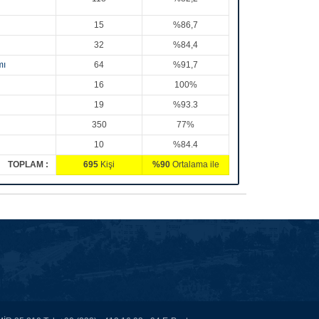
15
%86,7
32
%84,4
mı
64
%91,7
16
100%
19
%93.3
350
77%
10
%84.4
TOPLAM :
695
Kişi
%90
Ortalama ile