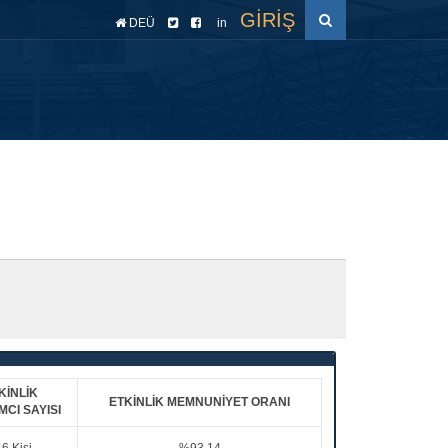
GİRİŞ
DEÜ
in
cesi
Raporlar
Akreditasyon
EYS
TYÇ
KİNLİK
ETKİNLİK MEMNUNİYET ORANI
MCI SAYISI