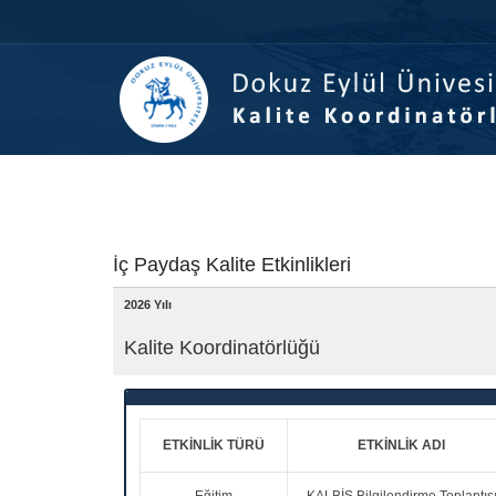
İçeriğe
Navigasyona
atla
atla
İç Paydaş Kalite Etkinlikleri
2026 Yılı
Kalite Koordinatörlüğü
ETKİNLİK TÜRÜ
ETKİNLİK ADI