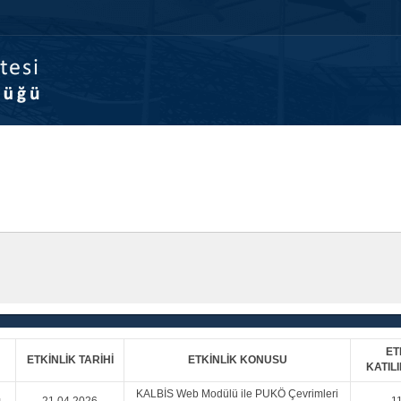
Anasayfa
Kurumsal
Kalite Yönetişim
Kalite Güven
ET
ETKİNLİK TARİHİ
ETKİNLİK KONUSU
KATILI
KALBİS Web Modülü ile PUKÖ Çevrimleri