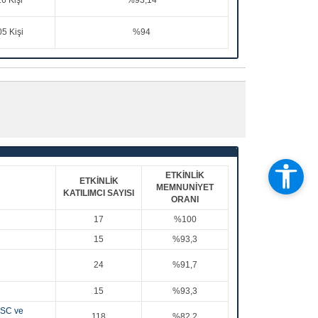
6 Kişi
%93,14
5 Kişi
%94
ETKİNLİK
ETKİNLİK
MEMNUNİYET
KATILIMCI SAYISI
ORANI
17
%100
15
%93,3
24
%91,7
15
%93,3
 MSC ve
118
%82,2