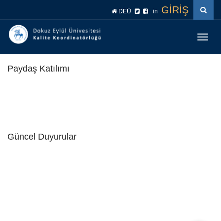
İçeriğe
Navigasyona
GİRİŞ
DEÜ
in
atla
atla
Menüy
Geç
Paydaş Katılımı
Güncel Duyurular