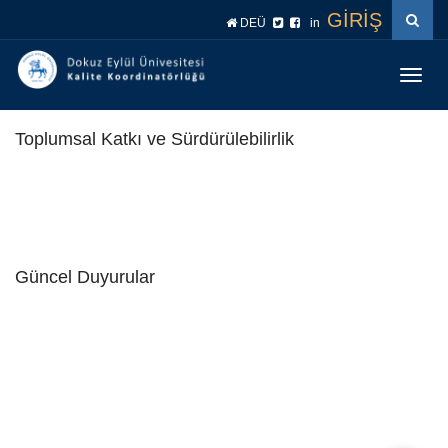
İçeriğe
Navigasyona
GİRİŞ
DEÜ
in
atla
atla
Menüy
Geç
Toplumsal Katkı ve Sürdürülebilirlik
Güncel Duyurular