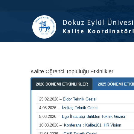
İçeriğe
Navigasyona
atla
atla
Kalite Öğrenci Topluluğu Etkinlikler
2026 DÖNEMİ ETKİNLİKLER
2025 DÖNEMİ ETK
25.02.2026 –
Eldor Teknik Gezisi
4.03.2026 –
İzeltaş Teknik Gezisi
5.03.2026 –
Ege İhracatçı Birlikleri Teknik Gezisi
10.03.2026 –
Konferans : Kalite101: HR Vision
11.03.2026 –
CMS Teknik Gezisi