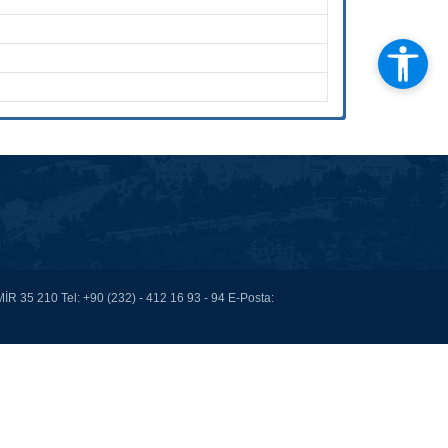
İR 35 210 Tel: +90 (232) - 412 16 93 - 94 E-Posta: