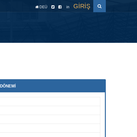
GİRİŞ
DEÜ
in
cesi
Raporlar
Akreditasyon
EYS
TYÇ
3 DÖNEMİ