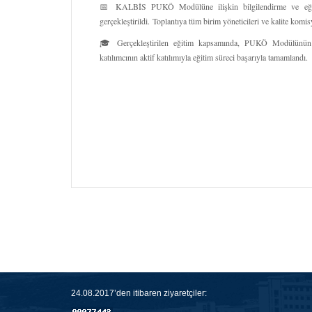
📅 KALBİS PUKÖ Modülüne ilişkin bilgilendirme ve eğitim
gerçekleştirildi. Toplantıya tüm birim yöneticileri ve kalite komis
🎓 Gerçekleştirilen eğitim kapsamında, PUKÖ Modülünün işl
katılımcının aktif katılımıyla eğitim süreci başarıyla tamamlandı.
24.08.2017’den itibaren ziyaretçiler: