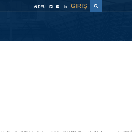
GİRİŞ
DEÜ
in
cesi
Raporlar
Akreditasyon
EYS
TYÇ