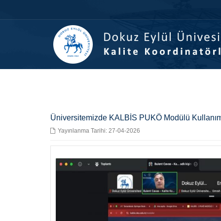
İçeriğe
Navigasyona
atla
atla
Üniversitemizde KALBİS PUKÖ Modülü Kullanım
Yayınlanma Tarihi: 27-04-2026