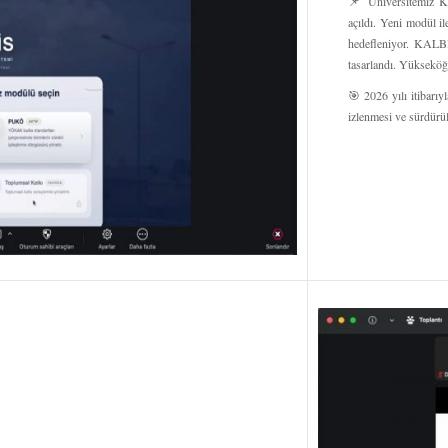
📌 Üniversitemiz Ka
açıldı. Yeni modül i
hedefleniyor. KALBİ
tasarlandı. Yükseköğr
🎯 2026 yılı itibarı
izlenmesi ve sürdürüle