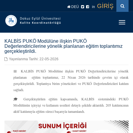
İçeriğe
Navigasyona
GİRİŞ
DEÜ
in
atla
atla
Menüy
Geç
KALBİS PUKÖ Modülüne ilişkin PUKÖ
Değerlendiricilerine yönelik planlanan eğitim toplantımız
gerçekleştirildi.
Yayınlanma Tarihi: 22-05-2026
📅 KALBİS PUKÖ Modülüne ilişkin PUKÖ Değerlendiricilerine yönelik
planlanan eğitim toplantımız, 22 Nisan 2026 tarihinde çevrim içi olarak
gerçekleştirildi. Toplantıya birim yöneticileri ve PUKÖ Değerlendiricileri katılım
sağladı.
🎓 Gerçekleştirilen eğitim kapsamında, KALBİS sistemindeki PUKÖ
Modülünün işleyişi ve kullanım usulleri detaylı şekilde aktarıldı. 205 katılımcının
aktif katılımıyla eğitim süreci başarıyla tamamlandı.